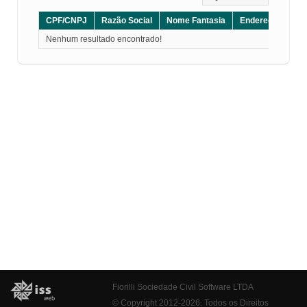
CPF/CNPJ
Razão Social
Nome Fantasia
Endereço
CE
Nenhum resultado encontrado!
Fiorilli Sociedade Civil Software LTDA
© Copyright 2012-2026. Todos os Direitos