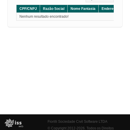
CPF/CNPJ
Razão Social
Nome Fantasia
Endereço
CE
Nenhum resultado encontrado!
Fiorilli Sociedade Civil Software LTDA
© Copyright 2012-2026. Todos os Direitos