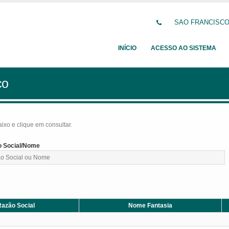
SAO FRANCISCO D
INÍCIO
ACESSO AO SISTEMA
ço
baixo e clique em consultar.
 Social/Nome
azão Social
Nome Fantasia