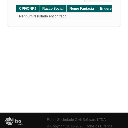
CPF/CNPJ
Razão Social
Nome Fantasia
Endereço
CE
Nenhum resultado encontrado!
Fiorilli Sociedade Civil Software LTDA
© Copyright 2012-2026. Todos os Direitos