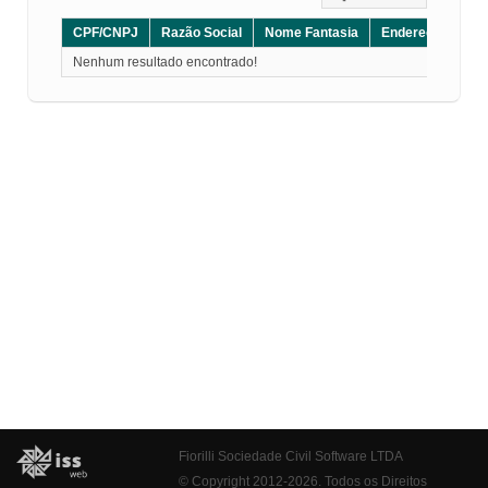
CPF/CNPJ
Razão Social
Nome Fantasia
Endereço
CE
Nenhum resultado encontrado!
Fiorilli Sociedade Civil Software LTDA
© Copyright 2012-2026. Todos os Direitos