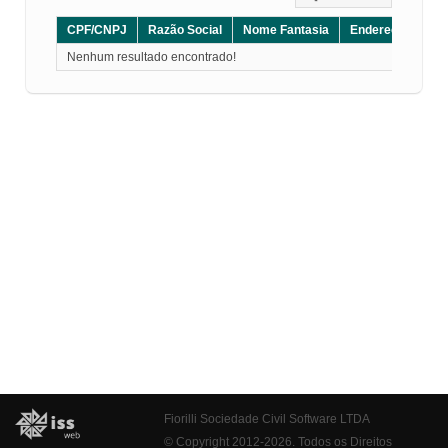
CPF/CNPJ
Razão Social
Nome Fantasia
Endereço
CE
Nenhum resultado encontrado!
Fiorilli Sociedade Civil Software LTDA
© Copyright 2012-2026. Todos os Direitos