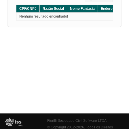
CPF/CNPJ
Razão Social
Nome Fantasia
Endereço
CE
Nenhum resultado encontrado!
Fiorilli Sociedade Civil Software LTDA
© Copyright 2012-2026. Todos os Direitos