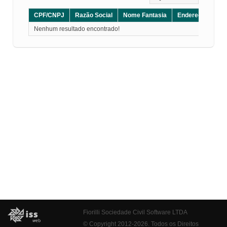
CPF/CNPJ
Razão Social
Nome Fantasia
Endereço
CE
Nenhum resultado encontrado!
Fiorilli Sociedade Civil Software LTDA
© Copyright 2012-2026. Todos os Direitos