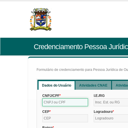
Credenciamento Pessoa Jurídic
Formulário de credenciamento para Pessoa Jurídica de Outr
Dados do Usuário
Atividades CNAE
Ativida
CNPJ/CPF
I.E./RG
CEP
Logradouro
Bairro